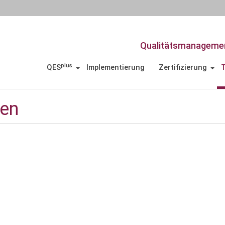
Qualitätsmanagemen
plus
QES
Implementierung
Zertifizierung
T
fen